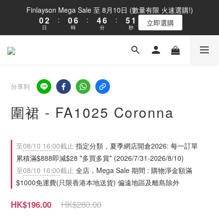
2
1
3
1
7
5
7
6
Finlayson Mega Sale 至 8月10日 (數量有限 火速選購!)
1
0
2
:
0
6
:
4
6
:
5
0
立即選購
日
時
分
秒
1
5
3
5
4
0
4
2
4
3
3
1
3
2
2
0
2
1
1
1
0
0
0
分享到
圍裙 - FA1025 Coronna
至
08/10 16:00
截止
指定分類，夏季網店開倉2026: 每一訂單
累積滿$888即減$28 *多買多賞* (2026/7/31-2026/8/10)
至
08/10 16:00
截止
全店，Mega Sale 期間 : 購物淨金額滿
$1000免運費(只限香港本地送貨) 偏遠地區及離島除外
HK$280.00
HK$196.00