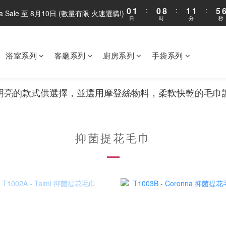
0
1
:
0
8
:
1
1
:
5
ega Sale 至 8月10日 (數量有限 火速選購!)
日
時
分
秒
0
7
0
0
4
6
3
5
2
4
1
浴室系列
客廳系列
廚房系列
手袋系列
3
0
2
1
明亮的款式供選擇，並選用摩登絲物料，柔軟快乾的毛巾
0
抑菌提花毛巾