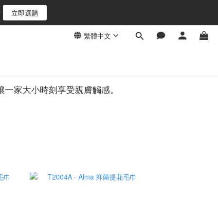
6
立即選購
5
4
繁體中文
3
2
1
0
讓一家大小時刻享受親膚觸感。