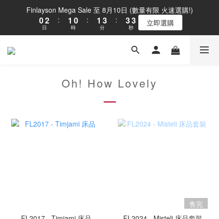
1
3
2
1
2
4
4
4
Finlayson Mega Sale 至 8月10日 (數量有限 火速選購!)
0
2
:
1
0
:
1
3
:
3
3
立即選購
日
時
分
秒
1
0
0
2
2
2
0
1
1
1
0
0
0
Oh! How Lovely
售完
FL2017 - Timjami 床品
FL2024 - Misteli 床品套裝