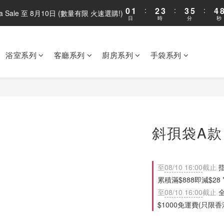
0
1
:
2
3
:
3
5
:
4
ega Sale 至 8月10日 (數量有限 火速選購!)
日
時
分
秒
0
1
2
2
4
3
0
1
1
3
2
0
0
2
1
1
0
浴室系列
客廳系列
廚房系列
手袋系列
0
斜孭袋A款 -
至
08/10 16:00
截止
指
累積滿$888即減$28 *多
至
08/10 16:00
截止
全
$1000免運費(只限