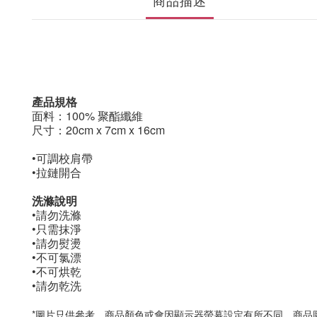
商品描述
產品規格
面料：100% 聚酯纖維
尺寸：20cm x 7cm x 16cm
•可調校肩帶
•拉鏈開合
洗滌說明
•請勿洗滌
•只需抹淨
•請勿熨燙
•不可氯漂
•不可烘乾
•請勿乾洗
*
圖片只供參考。商品顏色或會因顯示器螢幕設定有所不同，商品