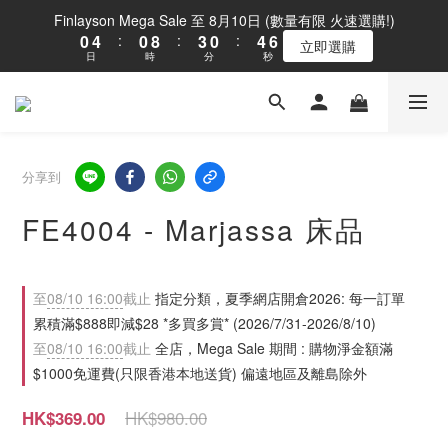
1
5
1
9
4
1
5
6
Finlayson Mega Sale 至 8月10日 (數量有限 火速選購!)
0
4
:
0
8
:
3
0
:
4
5
立即選購
日
時
分
秒
3
7
2
3
4
2
6
1
2
3
1
5
0
1
2
0
4
0
1
3
0
2
分享到
1
0
FE4004 - Marjassa 床品
至
08/10 16:00
截止
指定分類，夏季網店開倉2026: 每一訂單
累積滿$888即減$28 *多買多賞* (2026/7/31-2026/8/10)
至
08/10 16:00
截止
全店，Mega Sale 期間 : 購物淨金額滿
$1000免運費(只限香港本地送貨) 偏遠地區及離島除外
HK$980.00
HK$369.00