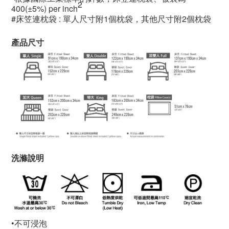
2
400(±5%) per inch
#
床笠連枕袋
:
單人尺寸附
1
個枕袋，其他尺寸附
2
個枕袋
產品尺寸
洗滌說明
•
不可浸泡