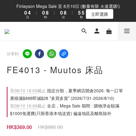
1
5
1
9
1
9
6
5
Finlayson Mega Sale 至 8月10日 (數量有限 火速選購!)
0
4
:
0
8
:
0
8
:
5
4
立即選購
日
時
分
秒
3
7
7
4
3
2
6
6
3
2
1
5
5
2
1
0
4
4
1
0
3
3
0
2
2
分享到
1
1
0
0
FE4013 - Muutos 床品
至
08/10 16:00
截止
指定分類，夏季網店開倉2026: 每一訂單
累積滿$888即減$28 *多買多賞* (2026/7/31-2026/8/10)
至
08/10 16:00
截止
全店，Mega Sale 期間 : 購物淨金額滿
$1000免運費(只限香港本地送貨) 偏遠地區及離島除外
HK$980.00
HK$369.00