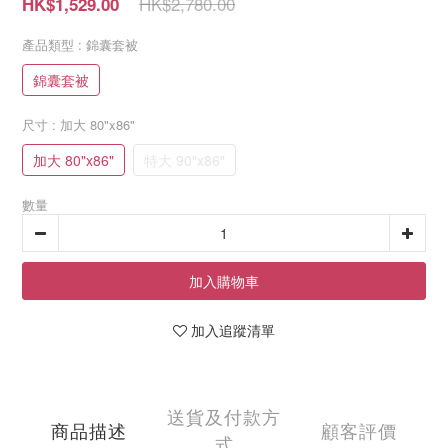
HK$2,780.00
HK$1,529.00
產品類型
: 錦囊套被
錦囊套被
尺寸
: 加大 80"x86"
加大 80"x86"
特大 90"x86"
數量
加入購物車
加入追蹤清單
送貨及付款方
商品描述
顧客評價
式