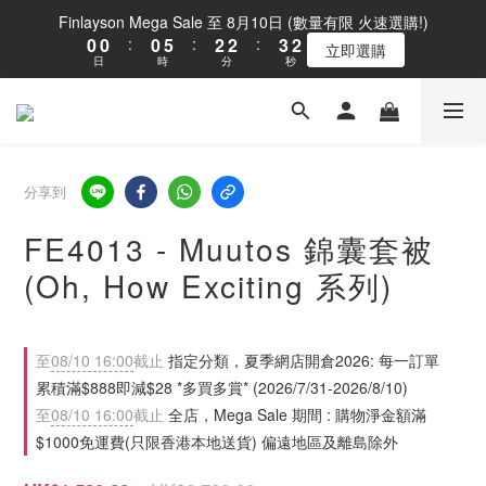
1
1
1
6
3
3
4
3
Finlayson Mega Sale 至 8月10日 (數量有限 火速選購!)
0
0
:
0
5
:
2
2
:
3
2
立即選購
日
時
分
秒
4
1
1
2
1
3
0
0
1
0
2
0
1
0
分享到
FE4013 - Muutos 錦囊套被
(Oh, How Exciting 系列)
至
08/10 16:00
截止
指定分類，夏季網店開倉2026: 每一訂單
累積滿$888即減$28 *多買多賞* (2026/7/31-2026/8/10)
至
08/10 16:00
截止
全店，Mega Sale 期間 : 購物淨金額滿
$1000免運費(只限香港本地送貨) 偏遠地區及離島除外