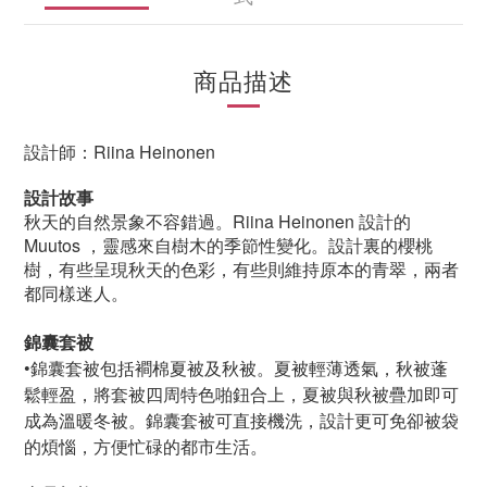
商品描述
設計師：Riina Heinonen
設計故事
秋天的自然景象不容錯過。Riina Heinonen 設計的
Muutos ，靈感來自樹木的季節性變化。設計裏的櫻桃
樹，有些呈現秋天的色彩，有些則維持原本的青翠，兩者
都同樣迷人。
錦囊套被
•錦囊套被包括襇棉夏被及秋被。夏被輕薄透氣，秋被蓬
鬆輕盈，將套被四周特色啪鈕合上，夏被與秋被疊加即可
成為溫暖冬被。錦囊套被可直接機洗，設計更可免卻被袋
的煩惱，方便忙碌的都市生活。