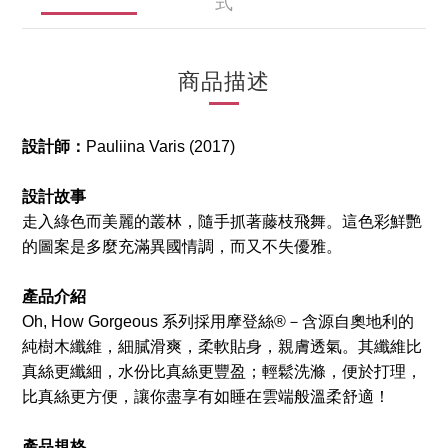
式
商品描述
設計師：
Pauliina Varis (2017)
設計故事
走入綠色而美麗的叢林，隨手抓著藤枝飛舞。這色彩鮮艷
的圖案是多麼充滿異國情調，而又不失優雅。
產品介紹
Oh, How Gorgeous 系列採用摩登絲®－含源自奧地利的
純樹木纖維，細膩滑爽，柔軟貼身，親膚透氣。其纖維比
真絲更纖細，水份比真絲更豐盈；輕鬆洗滌，便於打理，
比真絲更方便，讓你盡享有如睡在雲端般溫柔舒適！
產品規格