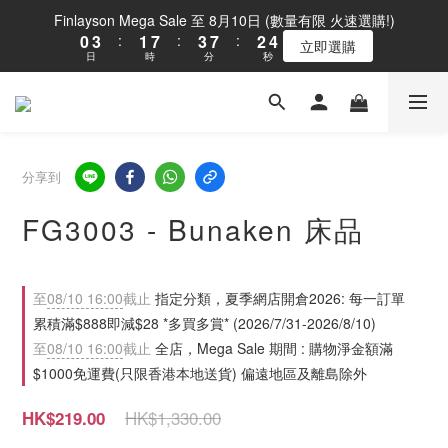
1
4
2
8
4
8
3
5
Finlayson Mega Sale 至 8月10日 (數量有限 火速選購!)
0
3
:
1
7
:
3
7
:
2
4
立即選購
日
時
分
秒
2
0
6
2
6
1
3
1
5
1
5
0
2
0
4
0
4
1
3
3
0
2
2
1
1
分享到
0
0
FG3003 - Bunaken 床品
至
08/10 16:00
截止
指定分類，夏季網店開倉2026: 每一訂單
累積滿$888即減$28 *多買多賞* (2026/7/31-2026/8/10)
至
08/10 16:00
截止
全店，Mega Sale 期間 : 購物淨金額滿
$1000免運費(只限香港本地送貨) 偏遠地區及離島除外
HK$1,330.00
HK$219.00