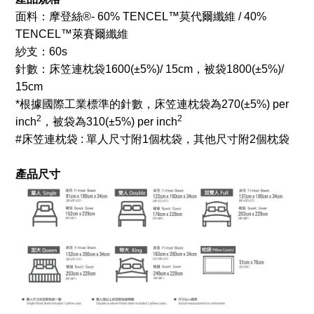
面料：摩登絲®- 60% TENCEL™莫代爾纖維 / 40%
TENCEL™萊賽爾纖維
紗支：60s
針數：床笠連枕袋1600
(±5%)/ 15cm
，被袋1800
(±5%)/
15cm
*根據國際工業標準的針數，床笠連枕袋為270
(±5%) per
2
2
inch
，被袋為310
(±5%) per inch
#床笠連枕袋 : 單人尺寸附1個枕袋，其他尺寸附2個枕袋
產品尺寸