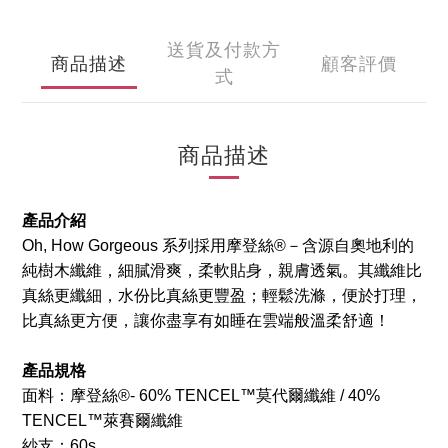
送貨及付款方
商品描述
顧客評價
式
商品描述
產品介紹
Oh, How Gorgeous 系列採用摩登絲®－含源自奧地利的
純樹木纖維，細膩滑爽，柔軟貼身，親膚透氣。其纖維比
真絲更纖細，水份比真絲更豐盈；輕鬆洗滌，便於打理，
比真絲更方便，讓你盡享有如睡在雲端般溫柔舒適！
產品規格
面料：摩登絲®- 60% TENCEL™莫代爾纖維 / 40%
TENCEL™萊賽爾纖維
紗支：60s