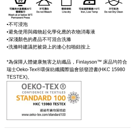
•
不可浸泡
•
避免使用與織物起化學化應的衣物消毒液
•
深淺顏色的產品不可混合洗滌
•
洗滌時建議把被袋上的連心扣啪鈕按上
*為保障人體健康無害之紡纖品，Finlayson™ 床品均符合
瑞士Oeko-Tex®環保紡纖國際協會頒發證書(HKC 15980
TESTEX)。