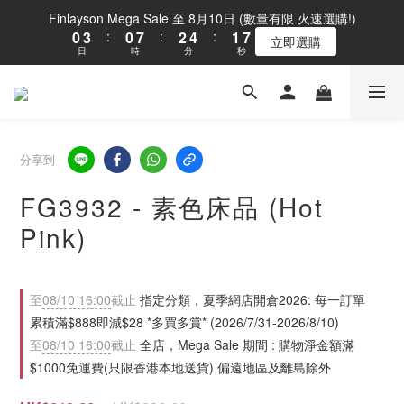
1
4
1
8
3
5
2
8
Finlayson Mega Sale 至 8月10日 (數量有限 火速選購!)
0
3
:
0
7
:
2
4
:
1
7
立即選購
日
時
分
秒
2
6
1
3
0
6
1
5
0
2
5
0
4
1
4
3
0
3
2
2
1
1
分享到
0
0
FG3932 - 素色床品 (Hot
Pink)
至
08/10 16:00
截止
指定分類，夏季網店開倉2026: 每一訂單
累積滿$888即減$28 *多買多賞* (2026/7/31-2026/8/10)
至
08/10 16:00
截止
全店，Mega Sale 期間 : 購物淨金額滿
$1000免運費(只限香港本地送貨) 偏遠地區及離島除外