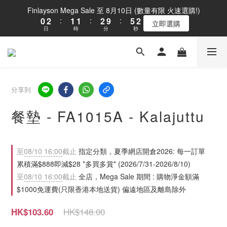
1
3
2
2
3
6
3
Finlayson Mega Sale 至 8月10日 (數量有限 火速選購!)
0
2
:
1
1
:
2
9
:
5
2
立即選購
日
時
分
秒
1
0
0
1
8
4
1
0
0
7
3
0
6
2
5
1
4
0
3
分享到
2
1
餐墊 - FA1015A - Kalajuttu
0
至
08/10 16:00
截止
指定分類，夏季網店開倉2026: 每一訂單
累積滿$888即減$28 *多買多賞* (2026/7/31-2026/8/10)
至
08/10 16:00
截止
全店，Mega Sale 期間 : 購物淨金額滿
$1000免運費(只限香港本地送貨) 偏遠地區及離島除外
HK$148.00
HK$103.60