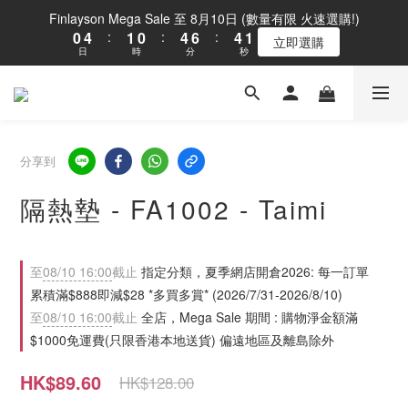
1
5
2
1
5
7
5
2
Finlayson Mega Sale 至 8月10日 (數量有限 火速選購!)
0
4
:
1
0
:
4
6
:
4
1
立即選購
日
時
分
秒
3
0
3
5
3
0
2
2
4
2
1
1
3
1
0
0
2
0
1
0
分享到
隔熱墊 - FA1002 - Taimi
至
08/10 16:00
截止
指定分類，夏季網店開倉2026: 每一訂單
累積滿$888即減$28 *多買多賞* (2026/7/31-2026/8/10)
至
08/10 16:00
截止
全店，Mega Sale 期間 : 購物淨金額滿
$1000免運費(只限香港本地送貨) 偏遠地區及離島除外
HK$89.60
HK$128.00