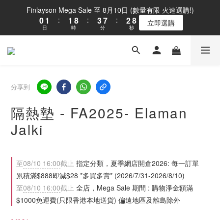
9
1
2
2
9
4
8
3
Finlayson Mega Sale 至 8月10日 (數量有限 火速選購!)
8
0
1
:
1
8
:
3
7
:
2
立即選購
7
日
時
分
秒
0
0
7
2
6
1
6
6
1
5
0
5
5
0
4
4
4
3
3
3
2
2
2
1
分享到
1
1
0
0
0
隔熱墊 - FA2025- Elaman
Jalki
至
08/10 16:00
截止
指定分類，夏季網店開倉2026: 每一訂單
累積滿$888即減$28 *多買多賞* (2026/7/31-2026/8/10)
至
08/10 16:00
截止
全店，Mega Sale 期間 : 購物淨金額滿
$1000免運費(只限香港本地送貨) 偏遠地區及離島除外