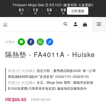
1
2
2
3
6
7
6
Finlayson Mega Sale 至 8月10日 (數量有限 火速選購!)
0
1
:
1
2
:
5
6
:
5
9
立即選購
日
時
分
秒
0
0
1
4
5
4
8
0
3
4
3
7
2
3
2
6
1
2
1
5
0
1
0
4
0
3
分享到
2
1
隔熱墊 - FA4011A - Huiske
0
至
08/10 16:00
截止
指定分類，夏季網店開倉2026: 每一訂單
累積滿$888即減$28 *多買多賞* (2026/7/31-2026/8/10)
至
08/10 16:00
截止
全店，Mega Sale 期間 : 購物淨金額滿
$1000免運費(只限香港本地送貨) 偏遠地區及離島除外
HK$89.60
HK$128.00