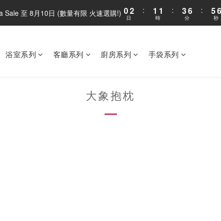
0
2
:
1
1
:
3
6
:
5
ega Sale 至 8月10日 (數量有限 火速選購!)
日
時
分
秒
1
0
0
2
5
4
0
1
4
3
0
3
2
2
1
浴室系列
客廳系列
廚房系列
手袋系列
1
0
0
大象抱枕