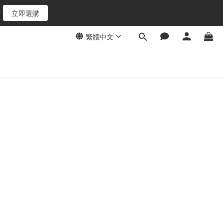
6
立即選購
5
4
繁體中文
3
2
1
0