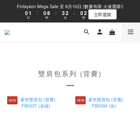
1
2
1
9
4
3
1
2
Finlayson Mega Sale 至 8月10日 (數量有限 火速選購!)
0
1
:
0
8
:
3
2
:
0
1
立即選購
日
時
分
秒
0
7
2
1
0
6
1
0
5
0
4
3
2
1
0
雙肩包系列 (背嚢)
NEW
NEW