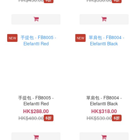
NEW
NEW
手提包 - FB8005 -
單肩包 - FB8004 -
Elefantti Red
Elefantti Black
HK$288.00
HK$318.00
HK$480.00
HK$530.00
6折
6折