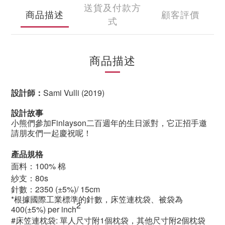
送貨及付款方
商品描述
顧客評價
式
商品描述
設計師：
Sami Vulli (2019)
設計故事
小熊們參加Finlayson二百週年的生日派對，它正招手邀
請朋友們一起慶祝呢！
產品規格
面料：100% 棉
紗支：80s
針數：2350
(±5%)/ 15cm
*根據國際工業標準的針數，床笠連枕袋、被袋為
2
400(±5%) per inch
#床笠連枕袋: 單人尺寸附1個枕袋，其他尺寸附2個枕袋