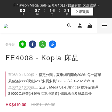
1
4
1
8
2
7
3
2
Finlayson Mega Sale 至 8月10日 (數量有限 火速選購!)
0
3
:
0
7
:
1
6
:
2
1
立即選購
日
時
分
秒
2
6
0
5
1
0
1
5
4
0
0
4
3
3
2
2
1
1
0
分享到
0
FE4008 - Kopla 床品
至
08/10 16:00
截止
指定分類，夏季網店開倉2026: 每一訂單
累積滿$888即減$28 *多買多賞* (2026/7/31-2026/8/10)
至
08/10 16:00
截止
全店，Mega Sale 期間 : 購物淨金額滿
$1000免運費(只限香港本地送貨) 偏遠地區及離島除外
HK$1,180.00
HK$419.00