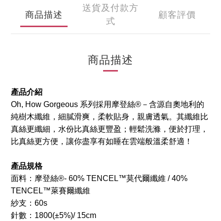
送貨及付款方
商品描述
顧客評價
式
商品描述
產品介紹
Oh, How Gorgeous 系列採用摩登絲®－含源自奧地利的
純樹木纖維，細膩滑爽，柔軟貼身，親膚透氣。其纖維比
真絲更纖細，水份比真絲更豐盈；輕鬆洗滌，便於打理，
比真絲更方便，讓你盡享有如睡在雲端般溫柔舒適！
產品規格
面料：摩登絲®- 60% TENCEL™莫代爾纖維 / 40%
TENCEL™萊賽爾纖維
紗支：60s
針數：
1800
(±5%)/ 15cm