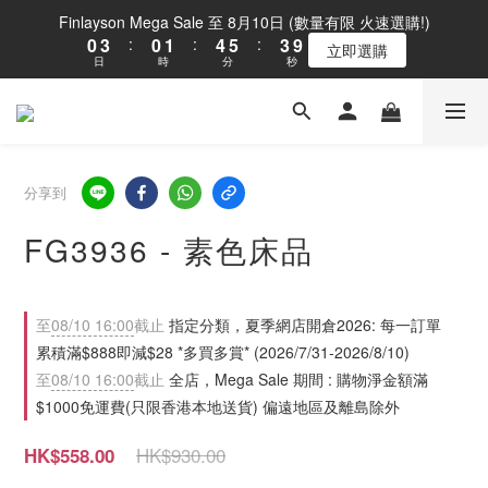
1
4
1
2
5
6
4
Finlayson Mega Sale 至 8月10日 (數量有限 火速選購!)
0
3
:
0
1
:
4
5
:
3
9
立即選購
日
時
分
秒
2
0
3
4
2
8
1
2
3
1
7
0
1
2
0
6
0
1
5
0
4
3
分享到
2
1
FG3936 - 素色床品
0
至
08/10 16:00
截止
指定分類，夏季網店開倉2026: 每一訂單
累積滿$888即減$28 *多買多賞* (2026/7/31-2026/8/10)
至
08/10 16:00
截止
全店，Mega Sale 期間 : 購物淨金額滿
$1000免運費(只限香港本地送貨) 偏遠地區及離島除外
HK$930.00
HK$558.00