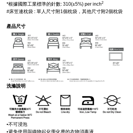
2
*根據國際工業標準的針數:
310
(±5%) per inch
#床笠連枕袋 : 單人尺寸附1個枕袋，其他尺寸附2個枕袋
產品尺寸
洗滌說明
•
不可浸泡
•
避免使用與織物起化學化應的衣物消毒液