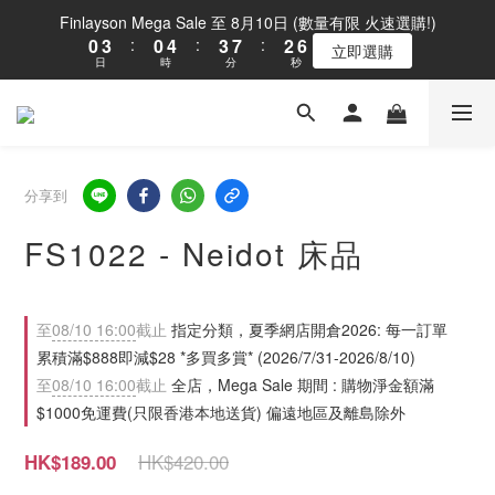
1
4
1
5
4
8
3
7
Finlayson Mega Sale 至 8月10日 (數量有限 火速選購!)
0
3
:
0
4
:
3
7
:
2
6
立即選購
日
時
分
秒
2
3
2
6
1
5
1
2
1
5
0
4
0
1
0
4
3
0
3
2
2
1
1
0
分享到
0
FS1022 - Neidot 床品
至
08/10 16:00
截止
指定分類，夏季網店開倉2026: 每一訂單
累積滿$888即減$28 *多買多賞* (2026/7/31-2026/8/10)
至
08/10 16:00
截止
全店，Mega Sale 期間 : 購物淨金額滿
$1000免運費(只限香港本地送貨) 偏遠地區及離島除外
HK$420.00
HK$189.00