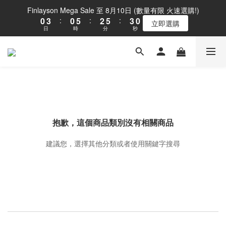
2
4
1
4
1
6
3
6
Finlayson Mega Sale 至 8月10日 (數量有限 火速選購!)
1
3
0
3
:
0
5
:
2
5
:
0
立即選購
日
時
分
秒
2
2
4
1
4
1
1
3
0
3
0
0
2
2
1
1
0
0
抱歉，這個商品類別沒有相關商品
建議您，選擇其他分類或者使用關鍵字搜尋