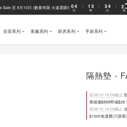
0
4
:
1
3
:
3
4
:
2
ega Sale 至 8月10日 (數量有限 火速選購!)
日
時
分
秒
3
0
2
2
3
1
2
1
1
2
0
1
0
0
1
0
0
浴室系列
客廳系列
廚房系列
手袋系列
隔熱墊 - FA
至
08/10 16:00
截止
指
累積滿$888即減$28 *多
至
08/10 16:00
截止
全
$1000免運費(只限