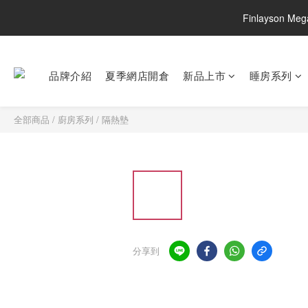
Finlayson M
品牌介紹
夏季網店開倉
新品上市
睡房系列
全部商品
/
廚房系列
/
隔熱墊
分享到