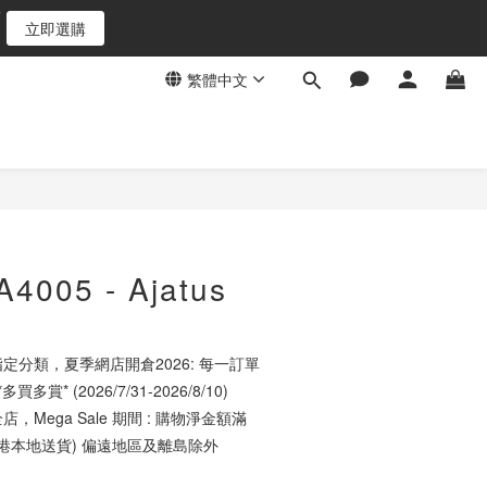
9
立即選購
8
7
繁體中文
6
5
4
3
2
1
0
4005 - Ajatus
定分類，夏季網店開倉2026: 每一訂單
買多賞* (2026/7/31-2026/8/10)
店，Mega Sale 期間 : 購物淨金額滿
香港本地送貨) 偏遠地區及離島除外